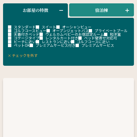
お部屋の特徴
宿泊棟
スタンダード
スイート
オーシャンビュー
ゴルフコースビュー
オープンジェットバス
プライベートプール
天蓋付きベッド
ウェルカムベビーのお宿認定ルーム
和洋室
コテージタイプ
レンタルカート付き
ベッド壁寄せ対応可
ビーチに近い
レストランに近い
ゴルフコースに近い
ペットOK
プレミアムサービス付き
プレミアムサービス
チェックを外す