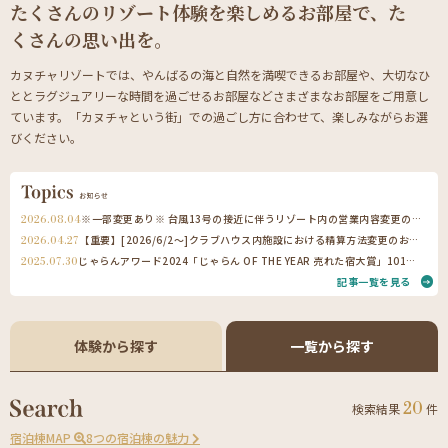
たくさんのリゾート体験を楽しめるお部屋で、た
くさんの思い出を。
カヌチャリゾートでは、やんばるの海と自然を満喫できるお部屋や、大切なひ
ととラグジュアリーな時間を過ごせるお部屋などさまざまなお部屋をご用意し
ています。「カヌチャという街」での過ごし方に合わせて、楽しみながらお選
びください。
※一部変更あり※ 台風13号の接近に伴うリゾート内の営業内容変更のお知らせ
2026.08.04
【重要】[2026/6/2～]クラブハウス内施設における精算方法変更のお知らせ（ご宿泊のお客様へ）
2026.04.27
じゃらんアワード2024「じゃらん OF THE YEAR 売れた宿大賞」101〜300室部門で第1位を受賞
2025.07.30
記事一覧を見る
体験から探す
一覧から探す
20
検索結果
件
宿泊棟MAP
8つの宿泊棟の魅力