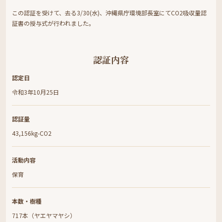
この認証を受けて、去る3/30(水)、沖縄県庁環境部長室にてCO2吸収量認
証書の授与式が行われました。
認証内容
認定日
令和3年10月25日
認証量
43,156kg-CO2
活動内容
保育
本数・樹種
717本（ヤエヤマヤシ）