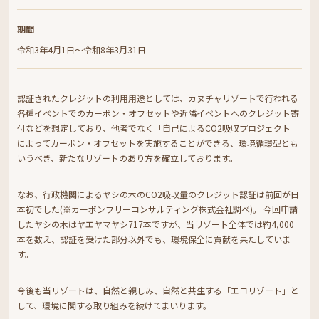
期間
令和3年4月1日～令和8年3月31日
認証されたクレジットの利用用途としては、カヌチャリゾートで行われる
各種イベントでのカーボン・オフセットや近隣イベントへのクレジット寄
付などを想定しており、他者でなく「自己によるCO2吸収プロジェクト」
によってカーボン・オフセットを実施することができる、環境循環型とも
いうべき、新たなリゾートのあり方を確立しております。
なお、行政機関によるヤシの木のCO2吸収量のクレジット認証は前回が日
本初でした(※カーボンフリーコンサルティング株式会社調べ)。 今回申請
したヤシの木はヤエヤマヤシ717本ですが、当リゾート全体では約4,000
本を数え、認証を受けた部分以外でも、環境保全に貢献を果たしていま
す。
今後も当リゾートは、自然と親しみ、自然と共生する「エコリゾート」と
して、環境に関する取り組みを続けてまいります。