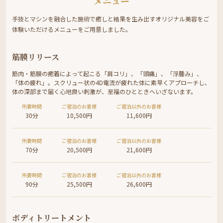
メニュー
手技とマシンを融合した施術で癒しと結果を生み出すオリジナル美容をご
体験いただけるメニューをご用意しました。
筋膜リリース
筋肉・筋膜の癒着によって起こる「肩コリ」、「頭痛」、「浮腫み」、
「体の疲れ」。スクリュー状の4D電流が疲れた体に素早くアプローチし、
体の深部まで届く心地良い刺激が、至福のひとときへいざないます。
所要時間
ご宿泊のお客様
ご宿泊以外のお客様
30分
10,500円
11,600円
所要時間
ご宿泊のお客様
ご宿泊以外のお客様
70分
20,500円
21,600円
所要時間
ご宿泊のお客様
ご宿泊以外のお客様
90分
25,500円
26,600円
ボディトリートメント