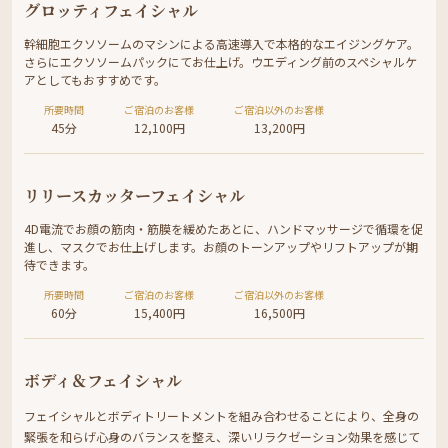
グロッティフェイシャル
幹細胞エクソソームのマシンによる高速導入で本格的なエイジングケア。
さらにエクソソームパックにてお仕上げ。ウエディング前のスペシャルケ
アとしてもおすすめです。
所要時間
ご宿泊のお客様
ご宿泊以外のお客様
45分
12,100円
13,200円
リリースカッターフェイシャル
4D電流でお顔の筋肉・筋膜を緩めたあとに、ハンドマッサージで循環を促
進し、マスクでお仕上げします。お顔のトーンアップやリフトアップが期
待できます。
所要時間
ご宿泊のお客様
ご宿泊以外のお客様
60分
15,400円
16,500円
ボディ＆フェイシャル
フェイシャルとボディトリートメントを組み合わせることにより、全身の
緊張を和らげ心身のバランスを整え、深いリラクゼーション効果を感じて