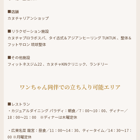
■店舗
カヌチャリアンショップ
■リラクゼーション施設
カヌチャプロラボスパ、タイ古式＆アジアンヒーリング TUKTUK 、整体＆
フットサロン 琉球整体
■その他施設
フィットネスジム22 、カヌチャKINクリニック、ランドリー
ワンちゃん同伴での立ち入り可能エリア
■レストラン
・カジュアルダイニング パラディ：朝食／7：00～10：00、ディナー／
18：00～21：00 ※ディナーは木曜定休
・広東名菜 龍宮：昼食／11：00～14：30、ティータイム／14：30～17：
00 ※月曜定休