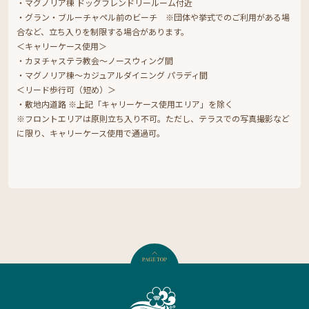
・マグノリア棟 ドッグフレンドリールーム付近
・グラン・ブルーチャペル前のビーチ ※団体や挙式でのご利用がある場
合など、立ち入りを制限する場合があります。
＜キャリーケース使用＞
・カヌチャステラ教会～ノースウィング間
・マグノリア棟～カジュアルダイニング パラディ間
＜リード歩行可（短め）＞
・敷地内道路 ※上記「キャリーケース使用エリア」を除く
※フロントエリアは原則立ち入り不可。ただし、テラスでの写真撮影など
に限り、キャリーケース使用で通過可。