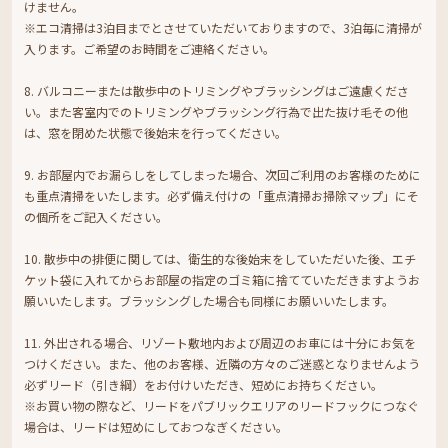
けません。
※エコ清掃は3泊目までとさせていただいておりますので、3泊毎に清掃が
入ります。ご希望のお時間をご連絡ください。
8. バルコニーまたは散歩中のトリミングやブラッシングはご遠慮くださ
い。また客室内でのトリミングやブラッシング行為で出た抜け毛その他
は、窓を閉めた状態で後始末を行ってください。
9. お部屋内でお漏らしをしてしまった場合、次回ご利用のお客様のために
も重点清掃をいたします。必ず備え付けの「重点清掃お掃除マップ」にそ
の個所をご記入ください。
10. 散歩中の排便に関しては、衛生的な後始末をしていただいた後、エチ
ケット袋に入れてからお部屋の指定のゴミ箱に捨てていただきますようお
願いいたします。ブラッシングした場合も同様にお願いいたします。
11. 外出される場合、リゾート敷地内および周辺のお車には十分にお気を
つけください。また、他のお客様、近隣の方々のご迷惑となりませんよう
必ずリード（引き綱）をお付けいただき、短めにお持ちください。
※お買い物の際など、リードをパブリックエリアのリードフックにつなぐ
場合は、リードは短めにしておつなぎください。