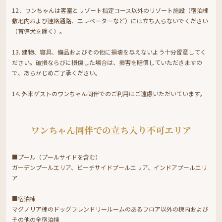
12．ワンちゃんは客室とリゾート指定コース以外のリゾート施設（宿泊棟
敷地内および連絡通路、エレベーターなど）には立ち入らないでください
（盲導犬を除く）。
13. 建物、寝具、備品およびその他に損壊を与えないよう十分留意してく
ださい。破損ならびに損傷した場合は、損害を賠償していただきますの
で、あらかじめご了承ください。
14. 外来ゲストのワンちゃん同伴でのご利用はご遠慮いただいています。
ワンちゃん同伴での立ち入り不可エリア
■プール（プールサイドを含む）
ガーデンプールエリア、ビーチサイドプールエリア、インドアプールエリ
ア
■宿泊棟
マグノリア棟のドッグフレンドリールームのあるフロア以外の棟内および
その他の全宿泊棟