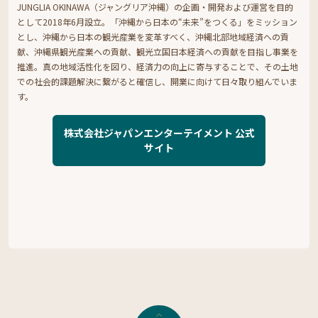
JUNGLIA OKINAWA（ジャングリア沖縄）の企画・開発および運営を目的
として2018年6月設立。「沖縄から日本の“未来”をつくる」をミッション
とし、沖縄から日本の観光産業を変革すべく、沖縄北部地域経済への貢
献、沖縄県観光産業への貢献、観光立国日本経済への貢献を目指し事業を
推進。真の地域活性化を図り、経済力の向上に寄与することで、その土地
での社会的課題解決に繋がると確信し、開業に向けて日々取り組んでいま
す。
株式会社ジャパンエンターテイメント 公式
サイト