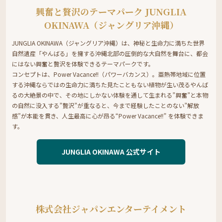
興奮と贅沢のテーマパーク JUNGLIA
OKINAWA（ジャングリア沖縄）
JUNGLIA OKINAWA（ジャングリア沖縄）は、神秘と生命力に満ちた世界
自然遺産「やんばる」を擁する沖縄北部の圧倒的な大自然を舞台に、都会
にはない興奮と贅沢を体験できるテーマパークです。
コンセプトは、Power Vacance!!（パワーバカンス）。亜熱帯地域に位置
する沖縄ならではの生命力に満ちた見たこともない植物が生い茂るやんば
るの大絶景の中で、その地にしかない体験を通して生まれる”興奮”と本物
の自然に没入する”贅沢”が重なると、今まで経験したことのない”解放
感”が本能を貫き、人生最高に心が昂る“Power Vacance!!” を体験できま
す。
JUNGLIA OKINAWA 公式サイト
株式会社ジャパンエンターテイメント