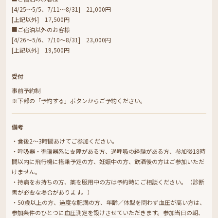
[4/25～5/5、7/11～8/31] 21,000円
[上記以外] 17,500円
■ご宿泊以外のお客様
[4/26～5/6、7/10～8/31] 23,000円
[上記以外] 19,500円
受付
事前予約制
※下部の「予約する」ボタンからご予約ください。
備考
・食後2～3時間あけてご参加ください。
・呼吸器・循環器系に支障がある方、過呼吸の経験がある方、参加後18時
間以内に飛行機に搭乗予定の方、妊娠中の方、飲酒後の方はご参加いただ
けません。
・持病をお持ちの方、薬を服用中の方は予約時にご相談ください。（診断
書が必要な場合があります。）
・50歳以上の方、過度な肥満の方、年齢／体型を問わず血圧が高い方は、
参加条件のひとつに血圧測定を設けさせていただきます。参加当日の朝、