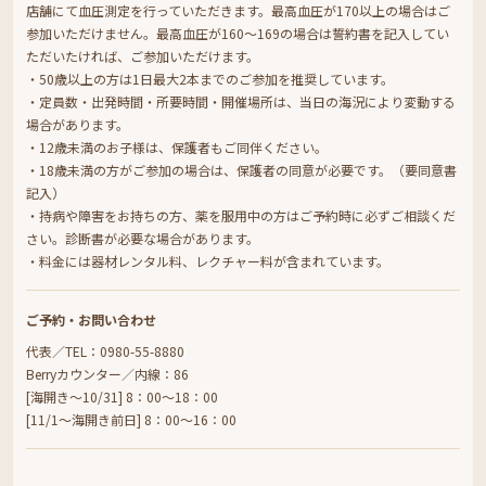
店舗にて血圧測定を行っていただきます。最高血圧が170以上の場合はご
参加いただけません。最高血圧が160～169の場合は誓約書を記入してい
ただいたければ、ご参加いただけます。
・50歳以上の方は1日最大2本までのご参加を推奨しています。
・定員数・出発時間・所要時間・開催場所は、当日の海況により変動する
場合があります。
・12歳未満のお子様は、保護者もご同伴ください。
・18歳未満の方がご参加の場合は、保護者の同意が必要です。（要同意書
記入）
・持病や障害をお持ちの方、薬を服用中の方はご予約時に必ずご相談くだ
さい。診断書が必要な場合があります。
・料金には器材レンタル料、レクチャー料が含まれています。
ご予約・お問い合わせ
代表／TEL：0980-55-8880
Berryカウンター／内線：86
[海開き～10/31] 8：00～18：00
[11/1～海開き前日] 8：00～16：00