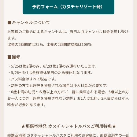
予約フォーム（カヌチャリゾート発）
■キャンセルについて
お客様のご都合によるキャンセルは、当日よりキャンセル料金を申し受け
ます。
出発の2時間前は25%、出発の2時間前以降は100%
■備考
・5/25は第2便のみ、6/2は第1便のみ運行いたします。
・5/26～6/1は全施設休業日のため運休となります。
・バス料金はすべて税込です。
・幼児の方でも座席を使用される場合は小人料金が必要です。
・6歳未満の幼児と６歳以上の方がご一緒に乗車される場合、6歳以上の方
お一人につき「座席を使用されない幼児」お1人は無料、2人目からは小人
料金が必要となります。
★那覇空港発 カヌチャシャトルバスご利用特典★
那覇空港発 カヌチャシャトルバスをご利用のお客様に、那覇空港内の一部